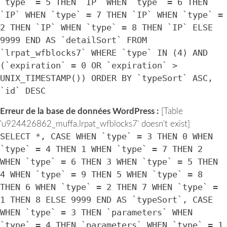
`type` = 5 THEN `IP` WHEN `type` = 6 THEN
`IP` WHEN `type` = 7 THEN `IP` WHEN `type` =
2 THEN `IP` WHEN `type` = 8 THEN `IP` ELSE
9999 END AS `detailSort` FROM
`lrpat_wfblocks7` WHERE `type` IN (4) AND
(`expiration` = 0 OR `expiration` >
UNIX_TIMESTAMP()) ORDER BY `typeSort` ASC,
`id` DESC
Erreur de la base de données WordPress :
[Table
'u924426862_muffa.lrpat_wfblocks7' doesn't exist]
SELECT *, CASE WHEN `type` = 3 THEN 0 WHEN
`type` = 4 THEN 1 WHEN `type` = 7 THEN 2
WHEN `type` = 6 THEN 3 WHEN `type` = 5 THEN
4 WHEN `type` = 9 THEN 5 WHEN `type` = 8
THEN 6 WHEN `type` = 2 THEN 7 WHEN `type` =
1 THEN 8 ELSE 9999 END AS `typeSort`, CASE
WHEN `type` = 3 THEN `parameters` WHEN
`type` = 4 THEN `parameters` WHEN `type` = 1