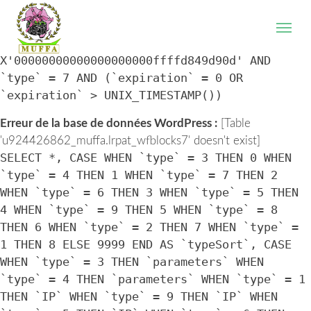
WordPress database error:
[Table
'u924426862_muffa.lrpat_wfblocks7' doesn't exist]
SELECT * FROM `lrpat_wfblocks7` WHERE `IP` =
X'00000000000000000000ffffd849d90d' AND
`type` = 7 AND (`expiration` = 0 OR
`expiration` > UNIX_TIMESTAMP())
Erreur de la base de données WordPress :
[Table
'u924426862_muffa.lrpat_wfblocks7' doesn't exist]
SELECT *, CASE WHEN `type` = 3 THEN 0 WHEN
`type` = 4 THEN 1 WHEN `type` = 7 THEN 2
WHEN `type` = 6 THEN 3 WHEN `type` = 5 THEN
4 WHEN `type` = 9 THEN 5 WHEN `type` = 8
THEN 6 WHEN `type` = 2 THEN 7 WHEN `type` =
1 THEN 8 ELSE 9999 END AS `typeSort`, CASE
WHEN `type` = 3 THEN `parameters` WHEN
`type` = 4 THEN `parameters` WHEN `type` = 1
THEN `IP` WHEN `type` = 9 THEN `IP` WHEN