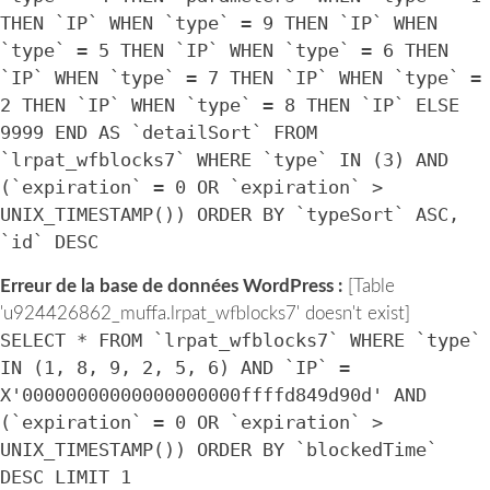
THEN `IP` WHEN `type` = 9 THEN `IP` WHEN
`type` = 5 THEN `IP` WHEN `type` = 6 THEN
`IP` WHEN `type` = 7 THEN `IP` WHEN `type` =
2 THEN `IP` WHEN `type` = 8 THEN `IP` ELSE
9999 END AS `detailSort` FROM
`lrpat_wfblocks7` WHERE `type` IN (3) AND
(`expiration` = 0 OR `expiration` >
UNIX_TIMESTAMP()) ORDER BY `typeSort` ASC,
`id` DESC
Erreur de la base de données WordPress :
[Table
'u924426862_muffa.lrpat_wfblocks7' doesn't exist]
SELECT * FROM `lrpat_wfblocks7` WHERE `type`
IN (1, 8, 9, 2, 5, 6) AND `IP` =
X'00000000000000000000ffffd849d90d' AND
(`expiration` = 0 OR `expiration` >
UNIX_TIMESTAMP()) ORDER BY `blockedTime`
DESC LIMIT 1