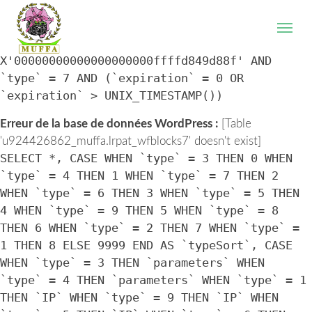
WordPress database error:
[Table
'u924426862_muffa.lrpat_wfblocks7' doesn't exist]
SELECT * FROM `lrpat_wfblocks7` WHERE `IP` =
X'00000000000000000000ffffd849d88f' AND
`type` = 7 AND (`expiration` = 0 OR
`expiration` > UNIX_TIMESTAMP())
Erreur de la base de données WordPress :
[Table
'u924426862_muffa.lrpat_wfblocks7' doesn't exist]
SELECT *, CASE WHEN `type` = 3 THEN 0 WHEN
`type` = 4 THEN 1 WHEN `type` = 7 THEN 2
WHEN `type` = 6 THEN 3 WHEN `type` = 5 THEN
4 WHEN `type` = 9 THEN 5 WHEN `type` = 8
THEN 6 WHEN `type` = 2 THEN 7 WHEN `type` =
1 THEN 8 ELSE 9999 END AS `typeSort`, CASE
WHEN `type` = 3 THEN `parameters` WHEN
`type` = 4 THEN `parameters` WHEN `type` = 1
THEN `IP` WHEN `type` = 9 THEN `IP` WHEN