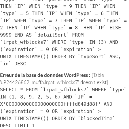
THEN `IP` WHEN `type` = 9 THEN `IP` WHEN
`type` = 5 THEN `IP` WHEN `type` = 6 THEN
`IP` WHEN `type` = 7 THEN `IP` WHEN `type` =
2 THEN `IP` WHEN `type` = 8 THEN `IP` ELSE
9999 END AS `detailSort` FROM
`lrpat_wfblocks7` WHERE `type` IN (3) AND
(`expiration` = 0 OR `expiration` >
UNIX_TIMESTAMP()) ORDER BY `typeSort` ASC,
`id` DESC
Erreur de la base de données WordPress :
[Table
'u924426862_muffa.lrpat_wfblocks7' doesn't exist]
SELECT * FROM `lrpat_wfblocks7` WHERE `type`
IN (1, 8, 9, 2, 5, 6) AND `IP` =
X'00000000000000000000ffffd849d88f' AND
(`expiration` = 0 OR `expiration` >
UNIX_TIMESTAMP()) ORDER BY `blockedTime`
DESC LIMIT 1