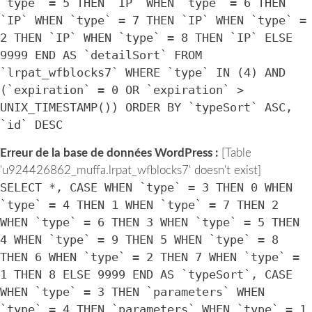
`type` = 5 THEN `IP` WHEN `type` = 6 THEN
`IP` WHEN `type` = 7 THEN `IP` WHEN `type` =
2 THEN `IP` WHEN `type` = 8 THEN `IP` ELSE
9999 END AS `detailSort` FROM
`lrpat_wfblocks7` WHERE `type` IN (4) AND
(`expiration` = 0 OR `expiration` >
UNIX_TIMESTAMP()) ORDER BY `typeSort` ASC,
`id` DESC
Erreur de la base de données WordPress :
[Table
'u924426862_muffa.lrpat_wfblocks7' doesn't exist]
SELECT *, CASE WHEN `type` = 3 THEN 0 WHEN
`type` = 4 THEN 1 WHEN `type` = 7 THEN 2
WHEN `type` = 6 THEN 3 WHEN `type` = 5 THEN
4 WHEN `type` = 9 THEN 5 WHEN `type` = 8
THEN 6 WHEN `type` = 2 THEN 7 WHEN `type` =
1 THEN 8 ELSE 9999 END AS `typeSort`, CASE
WHEN `type` = 3 THEN `parameters` WHEN
`type` = 4 THEN `parameters` WHEN `type` = 1