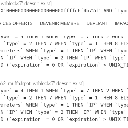
fblocks7' doesn't exist]
 X'00000000000000000000ffffc6f4b72d' AND `typ
VICES OFFERTS
DEVENIR MEMBRE
DÉPLIANT
IMPA
2_muffa.lrpat_wfblocks7' doesn't exist]
type` = 4 THEN 1 WHEN `type` = 7 THEN 2 WHEN 
N `type` = 2 THEN 7 WHEN `type` = 1 THEN 8 EL
rameters` WHEN `type` = 1 THEN `IP` WHEN `typ
EN `IP` WHEN `type` = 2 THEN `IP` WHEN `type`
ND (`expiration` = 0 OR `expiration` > UNIX_T
2_muffa.lrpat_wfblocks7' doesn't exist]
type` = 4 THEN 1 WHEN `type` = 7 THEN 2 WHEN 
N `type` = 2 THEN 7 WHEN `type` = 1 THEN 8 EL
rameters` WHEN `type` = 1 THEN `IP` WHEN `typ
EN `IP` WHEN `type` = 2 THEN `IP` WHEN `type`
ND (`expiration` = 0 OR `expiration` > UNIX_T