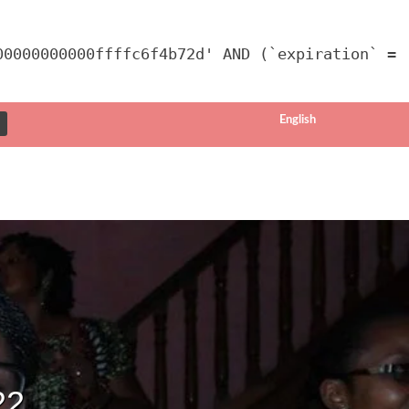
00000000000ffffc6f4b72d' AND (`expiration` =
English
22