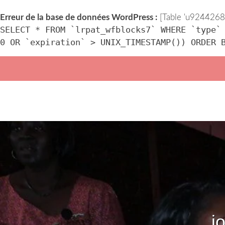
Erreur de la base de données WordPress :
[Table 'u92442686
SELECT * FROM `lrpat_wfblocks7` WHERE `type`
0 OR `expiration` > UNIX_TIMESTAMP()) ORDER 
Skip
to
content
j