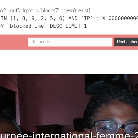
2_muffa.lrpat_wfblocks7' doesn't exist]
 IN (1, 8, 9, 2, 5, 6) AND `IP` = X'000000000
BY `blockedTime` DESC LIMIT 1
Rechercher :
ournee-international-femme-