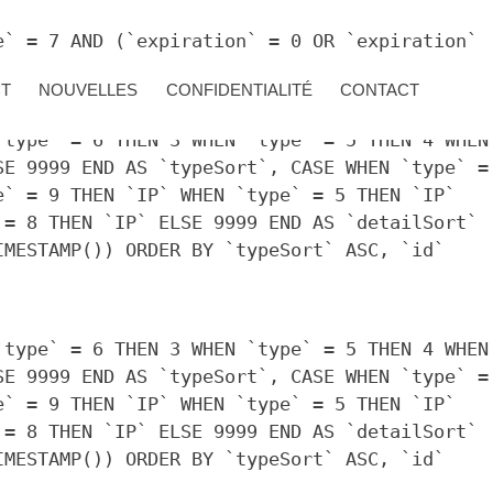
e` = 7 AND (`expiration` = 0 OR `expiration`
CT
NOUVELLES
CONFIDENTIALITÉ
CONTACT
`type` = 6 THEN 3 WHEN `type` = 5 THEN 4 WHEN
SE 9999 END AS `typeSort`, CASE WHEN `type` =
e` = 9 THEN `IP` WHEN `type` = 5 THEN `IP`
 = 8 THEN `IP` ELSE 9999 END AS `detailSort`
IMESTAMP()) ORDER BY `typeSort` ASC, `id`
`type` = 6 THEN 3 WHEN `type` = 5 THEN 4 WHEN
SE 9999 END AS `typeSort`, CASE WHEN `type` =
e` = 9 THEN `IP` WHEN `type` = 5 THEN `IP`
 = 8 THEN `IP` ELSE 9999 END AS `detailSort`
IMESTAMP()) ORDER BY `typeSort` ASC, `id`