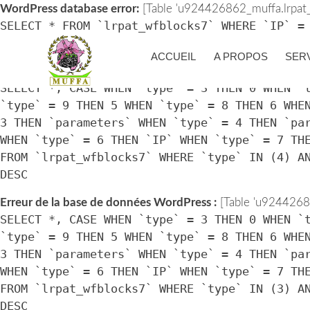
WordPress database error:
[Table 'u924426862_muffa.lrpat_w
SELECT * FROM `lrpat_wfblocks7` WHERE `IP` =
> UNIX_TIMESTAMP())
ACCUEIL
A PROPOS
SER
Erreur de la base de données WordPress :
[Table 'u92442686
SELECT *, CASE WHEN `type` = 3 THEN 0 WHEN `
`type` = 9 THEN 5 WHEN `type` = 8 THEN 6 WHE
3 THEN `parameters` WHEN `type` = 4 THEN `pa
WHEN `type` = 6 THEN `IP` WHEN `type` = 7 TH
FROM `lrpat_wfblocks7` WHERE `type` IN (4) A
DESC
Erreur de la base de données WordPress :
[Table 'u92442686
SELECT *, CASE WHEN `type` = 3 THEN 0 WHEN `
`type` = 9 THEN 5 WHEN `type` = 8 THEN 6 WHE
3 THEN `parameters` WHEN `type` = 4 THEN `pa
WHEN `type` = 6 THEN `IP` WHEN `type` = 7 TH
FROM `lrpat_wfblocks7` WHERE `type` IN (3) A
DESC