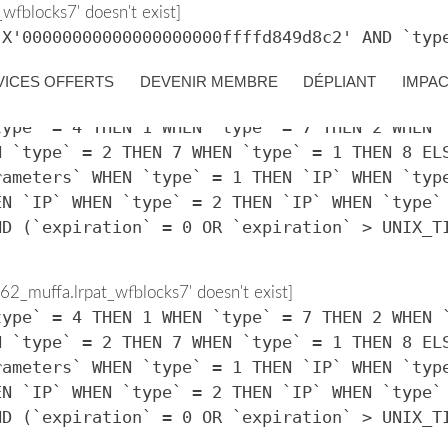
fblocks7' doesn't exist]
 X'00000000000000000000ffffd849d8c2' AND `typ
VICES OFFERTS
DEVENIR MEMBRE
DÉPLIANT
IMPA
2_muffa.lrpat_wfblocks7' doesn't exist]
type` = 4 THEN 1 WHEN `type` = 7 THEN 2 WHEN 
N `type` = 2 THEN 7 WHEN `type` = 1 THEN 8 EL
rameters` WHEN `type` = 1 THEN `IP` WHEN `typ
EN `IP` WHEN `type` = 2 THEN `IP` WHEN `type`
ND (`expiration` = 0 OR `expiration` > UNIX_T
2_muffa.lrpat_wfblocks7' doesn't exist]
type` = 4 THEN 1 WHEN `type` = 7 THEN 2 WHEN 
N `type` = 2 THEN 7 WHEN `type` = 1 THEN 8 EL
rameters` WHEN `type` = 1 THEN `IP` WHEN `typ
EN `IP` WHEN `type` = 2 THEN `IP` WHEN `type`
ND (`expiration` = 0 OR `expiration` > UNIX_T