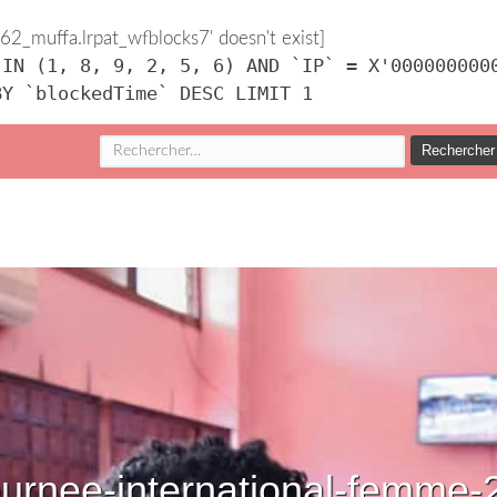
2_muffa.lrpat_wfblocks7' doesn't exist]
 IN (1, 8, 9, 2, 5, 6) AND `IP` = X'000000000
BY `blockedTime` DESC LIMIT 1
Rechercher :
ournee-international-femme-