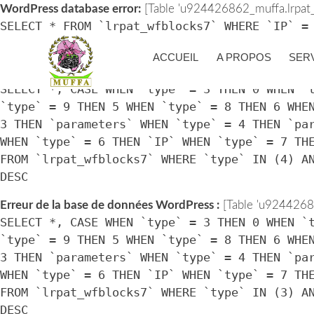
WordPress database error:
[Table 'u924426862_muffa.lrpat_w
SELECT * FROM `lrpat_wfblocks7` WHERE `IP` =
> UNIX_TIMESTAMP())
ACCUEIL
A PROPOS
SER
Erreur de la base de données WordPress :
[Table 'u92442686
SELECT *, CASE WHEN `type` = 3 THEN 0 WHEN `
`type` = 9 THEN 5 WHEN `type` = 8 THEN 6 WHE
3 THEN `parameters` WHEN `type` = 4 THEN `pa
WHEN `type` = 6 THEN `IP` WHEN `type` = 7 TH
FROM `lrpat_wfblocks7` WHERE `type` IN (4) A
DESC
Erreur de la base de données WordPress :
[Table 'u92442686
SELECT *, CASE WHEN `type` = 3 THEN 0 WHEN `
`type` = 9 THEN 5 WHEN `type` = 8 THEN 6 WHE
3 THEN `parameters` WHEN `type` = 4 THEN `pa
WHEN `type` = 6 THEN `IP` WHEN `type` = 7 TH
FROM `lrpat_wfblocks7` WHERE `type` IN (3) A
DESC