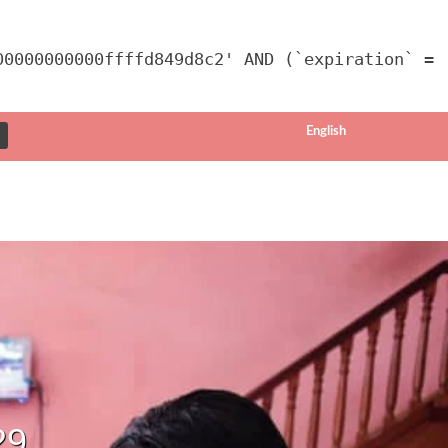
00000000000ffffd849d8c2' AND (`expiration` =
English
29