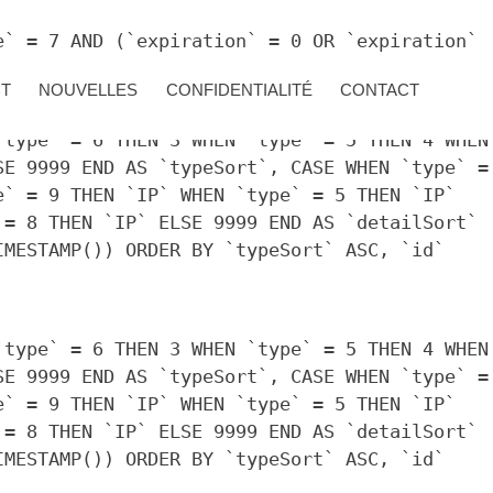
e` = 7 AND (`expiration` = 0 OR `expiration`
CT
NOUVELLES
CONFIDENTIALITÉ
CONTACT
`type` = 6 THEN 3 WHEN `type` = 5 THEN 4 WHEN
SE 9999 END AS `typeSort`, CASE WHEN `type` =
e` = 9 THEN `IP` WHEN `type` = 5 THEN `IP`
 = 8 THEN `IP` ELSE 9999 END AS `detailSort`
IMESTAMP()) ORDER BY `typeSort` ASC, `id`
`type` = 6 THEN 3 WHEN `type` = 5 THEN 4 WHEN
SE 9999 END AS `typeSort`, CASE WHEN `type` =
e` = 9 THEN `IP` WHEN `type` = 5 THEN `IP`
 = 8 THEN `IP` ELSE 9999 END AS `detailSort`
IMESTAMP()) ORDER BY `typeSort` ASC, `id`