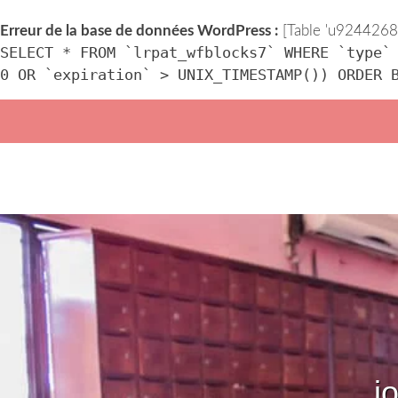
Erreur de la base de données WordPress :
[Table 'u92442686
SELECT * FROM `lrpat_wfblocks7` WHERE `type`
0 OR `expiration` > UNIX_TIMESTAMP()) ORDER 
Skip
to
content
j