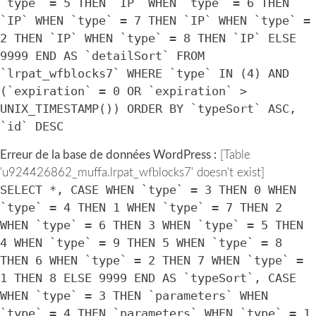
`type` = 5 THEN `IP` WHEN `type` = 6 THEN
`IP` WHEN `type` = 7 THEN `IP` WHEN `type` =
2 THEN `IP` WHEN `type` = 8 THEN `IP` ELSE
9999 END AS `detailSort` FROM
`lrpat_wfblocks7` WHERE `type` IN (4) AND
(`expiration` = 0 OR `expiration` >
UNIX_TIMESTAMP()) ORDER BY `typeSort` ASC,
`id` DESC
Erreur de la base de données WordPress :
[Table
'u924426862_muffa.lrpat_wfblocks7' doesn't exist]
SELECT *, CASE WHEN `type` = 3 THEN 0 WHEN
`type` = 4 THEN 1 WHEN `type` = 7 THEN 2
WHEN `type` = 6 THEN 3 WHEN `type` = 5 THEN
4 WHEN `type` = 9 THEN 5 WHEN `type` = 8
THEN 6 WHEN `type` = 2 THEN 7 WHEN `type` =
1 THEN 8 ELSE 9999 END AS `typeSort`, CASE
WHEN `type` = 3 THEN `parameters` WHEN
`type` = 4 THEN `parameters` WHEN `type` = 1