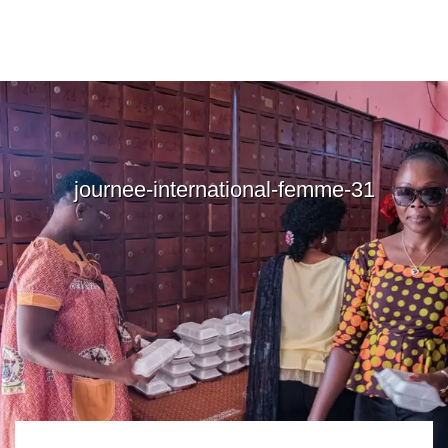
Skip
to
content
journee-international-femme-31