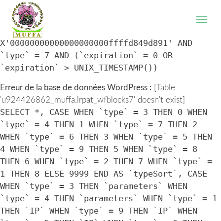
WordPress database error:
[Table
'u924426862_muffa.lrpat_wfblocks7' doesn't exist]
SELECT * FROM `lrpat_wfblocks7` WHERE `IP` =
X'00000000000000000000ffffd849d891' AND
`type` = 7 AND (`expiration` = 0 OR
`expiration` > UNIX_TIMESTAMP())
Erreur de la base de données WordPress :
[Table
'u924426862_muffa.lrpat_wfblocks7' doesn't exist]
SELECT *, CASE WHEN `type` = 3 THEN 0 WHEN
`type` = 4 THEN 1 WHEN `type` = 7 THEN 2
WHEN `type` = 6 THEN 3 WHEN `type` = 5 THEN
4 WHEN `type` = 9 THEN 5 WHEN `type` = 8
THEN 6 WHEN `type` = 2 THEN 7 WHEN `type` =
1 THEN 8 ELSE 9999 END AS `typeSort`, CASE
WHEN `type` = 3 THEN `parameters` WHEN
`type` = 4 THEN `parameters` WHEN `type` = 1
THEN `IP` WHEN `type` = 9 THEN `IP` WHEN