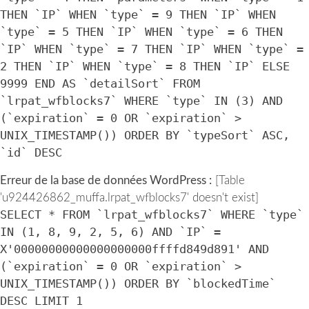
THEN `IP` WHEN `type` = 9 THEN `IP` WHEN
`type` = 5 THEN `IP` WHEN `type` = 6 THEN
`IP` WHEN `type` = 7 THEN `IP` WHEN `type` =
2 THEN `IP` WHEN `type` = 8 THEN `IP` ELSE
9999 END AS `detailSort` FROM
`lrpat_wfblocks7` WHERE `type` IN (3) AND
(`expiration` = 0 OR `expiration` >
UNIX_TIMESTAMP()) ORDER BY `typeSort` ASC,
`id` DESC
Erreur de la base de données WordPress :
[Table
'u924426862_muffa.lrpat_wfblocks7' doesn't exist]
SELECT * FROM `lrpat_wfblocks7` WHERE `type`
IN (1, 8, 9, 2, 5, 6) AND `IP` =
X'00000000000000000000ffffd849d891' AND
(`expiration` = 0 OR `expiration` >
UNIX_TIMESTAMP()) ORDER BY `blockedTime`
DESC LIMIT 1