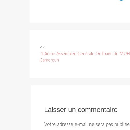
<<
Navigation
13ième Assemblée Générale Ordinaire de MUF
des
Cameroun
articles
Laisser un commentaire
Votre adresse e-mail ne sera pas publiée