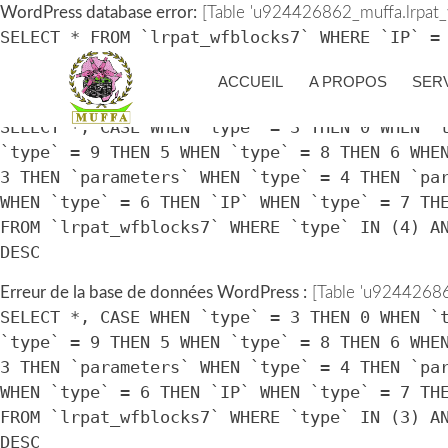
WordPress database error:
[Table 'u924426862_muffa.lrpat_w
SELECT * FROM `lrpat_wfblocks7` WHERE `IP` =
> UNIX_TIMESTAMP())
ACCUEIL
A PROPOS
SER
Erreur de la base de données WordPress :
[Table 'u924426862
SELECT *, CASE WHEN `type` = 3 THEN 0 WHEN `
`type` = 9 THEN 5 WHEN `type` = 8 THEN 6 WHE
3 THEN `parameters` WHEN `type` = 4 THEN `pa
WHEN `type` = 6 THEN `IP` WHEN `type` = 7 TH
FROM `lrpat_wfblocks7` WHERE `type` IN (4) A
DESC
Erreur de la base de données WordPress :
[Table 'u924426862
SELECT *, CASE WHEN `type` = 3 THEN 0 WHEN `
`type` = 9 THEN 5 WHEN `type` = 8 THEN 6 WHE
3 THEN `parameters` WHEN `type` = 4 THEN `pa
WHEN `type` = 6 THEN `IP` WHEN `type` = 7 TH
FROM `lrpat_wfblocks7` WHERE `type` IN (3) A
DESC