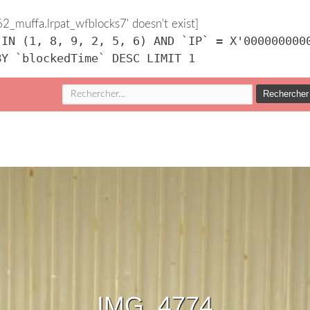
_muffa.lrpat_wfblocks7' doesn't exist]
 IN (1, 8, 9, 2, 5, 6) AND `IP` = X'000000000
BY `blockedTime` DESC LIMIT 1
Rechercher :
IMG_4774