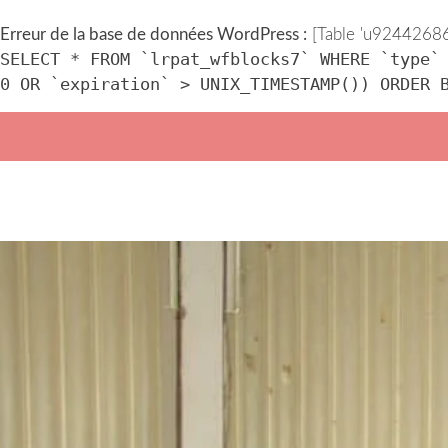
Erreur de la base de données WordPress :
[Table 'u924426862
SELECT * FROM `lrpat_wfblocks7` WHERE `type`
0 OR `expiration` > UNIX_TIMESTAMP()) ORDER 
Skip
to
content