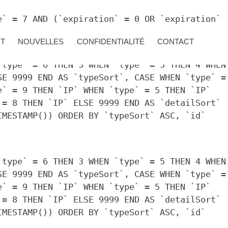
e` = 7 AND (`expiration` = 0 OR `expiration`
CT
NOUVELLES
CONFIDENTIALITÉ
CONTACT
`type` = 6 THEN 3 WHEN `type` = 5 THEN 4 WHEN
SE 9999 END AS `typeSort`, CASE WHEN `type` =
e` = 9 THEN `IP` WHEN `type` = 5 THEN `IP`
 = 8 THEN `IP` ELSE 9999 END AS `detailSort`
IMESTAMP()) ORDER BY `typeSort` ASC, `id`
`type` = 6 THEN 3 WHEN `type` = 5 THEN 4 WHEN
SE 9999 END AS `typeSort`, CASE WHEN `type` =
e` = 9 THEN `IP` WHEN `type` = 5 THEN `IP`
 = 8 THEN `IP` ELSE 9999 END AS `detailSort`
IMESTAMP()) ORDER BY `typeSort` ASC, `id`