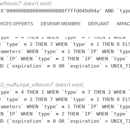
fblocks7' doesn't exist]
 X'00000000000000000000ffffd849d94a' AND `typ
VICES OFFERTS
DEVENIR MEMBRE
DÉPLIANT
IMPA
_muffa.lrpat_wfblocks7' doesn't exist]
type` = 4 THEN 1 WHEN `type` = 7 THEN 2 WHEN 
N `type` = 2 THEN 7 WHEN `type` = 1 THEN 8 EL
rameters` WHEN `type` = 1 THEN `IP` WHEN `typ
EN `IP` WHEN `type` = 2 THEN `IP` WHEN `type`
ND (`expiration` = 0 OR `expiration` > UNIX_T
_muffa.lrpat_wfblocks7' doesn't exist]
type` = 4 THEN 1 WHEN `type` = 7 THEN 2 WHEN 
N `type` = 2 THEN 7 WHEN `type` = 1 THEN 8 EL
rameters` WHEN `type` = 1 THEN `IP` WHEN `typ
EN `IP` WHEN `type` = 2 THEN `IP` WHEN `type`
ND (`expiration` = 0 OR `expiration` > UNIX_T