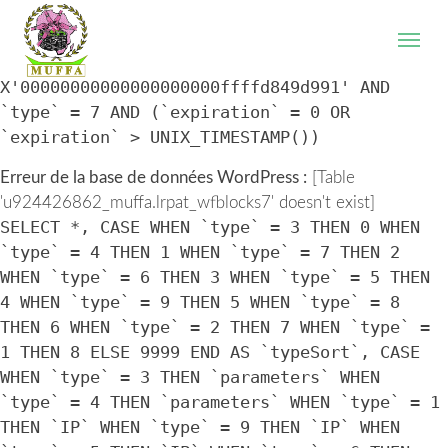
WordPress database error:
[Table
'u924426862_muffa.lrpat_wfblocks7' doesn't exist]
SELECT * FROM `lrpat_wfblocks7` WHERE `IP` =
X'00000000000000000000ffffd849d991' AND
`type` = 7 AND (`expiration` = 0 OR
`expiration` > UNIX_TIMESTAMP())
Erreur de la base de données WordPress :
[Table
'u924426862_muffa.lrpat_wfblocks7' doesn't exist]
SELECT *, CASE WHEN `type` = 3 THEN 0 WHEN
`type` = 4 THEN 1 WHEN `type` = 7 THEN 2
WHEN `type` = 6 THEN 3 WHEN `type` = 5 THEN
4 WHEN `type` = 9 THEN 5 WHEN `type` = 8
THEN 6 WHEN `type` = 2 THEN 7 WHEN `type` =
1 THEN 8 ELSE 9999 END AS `typeSort`, CASE
WHEN `type` = 3 THEN `parameters` WHEN
`type` = 4 THEN `parameters` WHEN `type` = 1
THEN `IP` WHEN `type` = 9 THEN `IP` WHEN