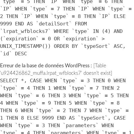
`type` = 5 THEN `IP` WHEN `type` = 6 THEN
`IP` WHEN `type` = 7 THEN `IP` WHEN `type` =
2 THEN `IP` WHEN `type` = 8 THEN `IP` ELSE
9999 END AS `detailSort` FROM
`lrpat_wfblocks7` WHERE `type` IN (4) AND
(`expiration` = 0 OR `expiration` >
UNIX_TIMESTAMP()) ORDER BY `typeSort` ASC,
`id` DESC
Erreur de la base de données WordPress :
[Table
'u924426862_muffa.lrpat_wfblocks7' doesn't exist]
SELECT *, CASE WHEN `type` = 3 THEN 0 WHEN
`type` = 4 THEN 1 WHEN `type` = 7 THEN 2
WHEN `type` = 6 THEN 3 WHEN `type` = 5 THEN
4 WHEN `type` = 9 THEN 5 WHEN `type` = 8
THEN 6 WHEN `type` = 2 THEN 7 WHEN `type` =
1 THEN 8 ELSE 9999 END AS `typeSort`, CASE
WHEN `type` = 3 THEN `parameters` WHEN
`type` = 4 THEN `parameters` WHEN `type` = 1