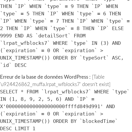
THEN `IP` WHEN `type` = 9 THEN `IP` WHEN
`type` = 5 THEN `IP` WHEN `type` = 6 THEN
`IP` WHEN `type` = 7 THEN `IP` WHEN `type` =
2 THEN `IP` WHEN `type` = 8 THEN `IP` ELSE
9999 END AS `detailSort` FROM
`lrpat_wfblocks7` WHERE `type` IN (3) AND
(`expiration` = 0 OR `expiration` >
UNIX_TIMESTAMP()) ORDER BY `typeSort` ASC,
`id` DESC
Erreur de la base de données WordPress :
[Table
'u924426862_muffa.lrpat_wfblocks7' doesn't exist]
SELECT * FROM `lrpat_wfblocks7` WHERE `type`
IN (1, 8, 9, 2, 5, 6) AND `IP` =
X'00000000000000000000ffffd849d991' AND
(`expiration` = 0 OR `expiration` >
UNIX_TIMESTAMP()) ORDER BY `blockedTime`
DESC LIMIT 1