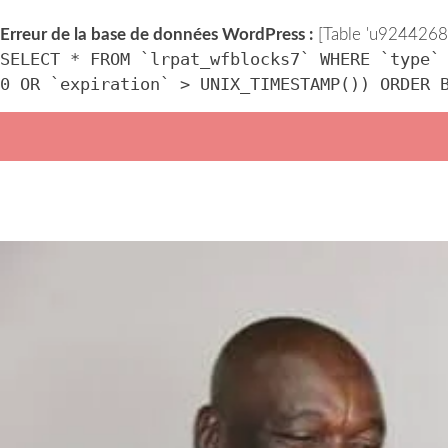
Erreur de la base de données WordPress :
[Table 'u92442686
SELECT * FROM `lrpat_wfblocks7` WHERE `type`
0 OR `expiration` > UNIX_TIMESTAMP()) ORDER 
Skip
to
content