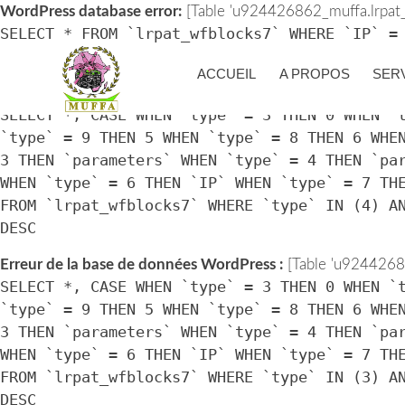
WordPress database error:
[Table 'u924426862_muffa.lrpat_w
SELECT * FROM `lrpat_wfblocks7` WHERE `IP` =
> UNIX_TIMESTAMP())
ACCUEIL
A PROPOS
SER
Erreur de la base de données WordPress :
[Table 'u92442686
SELECT *, CASE WHEN `type` = 3 THEN 0 WHEN `
`type` = 9 THEN 5 WHEN `type` = 8 THEN 6 WHE
3 THEN `parameters` WHEN `type` = 4 THEN `pa
WHEN `type` = 6 THEN `IP` WHEN `type` = 7 TH
FROM `lrpat_wfblocks7` WHERE `type` IN (4) A
DESC
Erreur de la base de données WordPress :
[Table 'u92442686
SELECT *, CASE WHEN `type` = 3 THEN 0 WHEN `
`type` = 9 THEN 5 WHEN `type` = 8 THEN 6 WHE
3 THEN `parameters` WHEN `type` = 4 THEN `pa
WHEN `type` = 6 THEN `IP` WHEN `type` = 7 TH
FROM `lrpat_wfblocks7` WHERE `type` IN (3) A
DESC