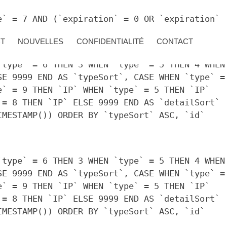
e` = 7 AND (`expiration` = 0 OR `expiration`
CT
NOUVELLES
CONFIDENTIALITÉ
CONTACT
`type` = 6 THEN 3 WHEN `type` = 5 THEN 4 WHEN
SE 9999 END AS `typeSort`, CASE WHEN `type` =
e` = 9 THEN `IP` WHEN `type` = 5 THEN `IP`
 = 8 THEN `IP` ELSE 9999 END AS `detailSort`
IMESTAMP()) ORDER BY `typeSort` ASC, `id`
`type` = 6 THEN 3 WHEN `type` = 5 THEN 4 WHEN
SE 9999 END AS `typeSort`, CASE WHEN `type` =
e` = 9 THEN `IP` WHEN `type` = 5 THEN `IP`
 = 8 THEN `IP` ELSE 9999 END AS `detailSort`
IMESTAMP()) ORDER BY `typeSort` ASC, `id`