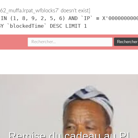
2_muffa.lrpat_wfblocks7' doesn't exist]
 IN (1, 8, 9, 2, 5, 6) AND `IP` = X'000000000
BY `blockedTime` DESC LIMIT 1
Rechercher :
Remise du cadeau au PI