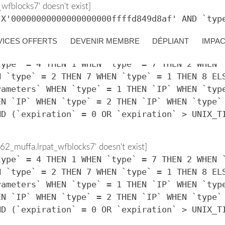
fblocks7' doesn't exist]
 X'00000000000000000000ffffd849d8af' AND `typ
VICES OFFERTS
DEVENIR MEMBRE
DÉPLIANT
IMPA
2_muffa.lrpat_wfblocks7' doesn't exist]
type` = 4 THEN 1 WHEN `type` = 7 THEN 2 WHEN 
N `type` = 2 THEN 7 WHEN `type` = 1 THEN 8 EL
rameters` WHEN `type` = 1 THEN `IP` WHEN `typ
EN `IP` WHEN `type` = 2 THEN `IP` WHEN `type`
ND (`expiration` = 0 OR `expiration` > UNIX_T
2_muffa.lrpat_wfblocks7' doesn't exist]
type` = 4 THEN 1 WHEN `type` = 7 THEN 2 WHEN 
N `type` = 2 THEN 7 WHEN `type` = 1 THEN 8 EL
rameters` WHEN `type` = 1 THEN `IP` WHEN `typ
EN `IP` WHEN `type` = 2 THEN `IP` WHEN `type`
ND (`expiration` = 0 OR `expiration` > UNIX_T