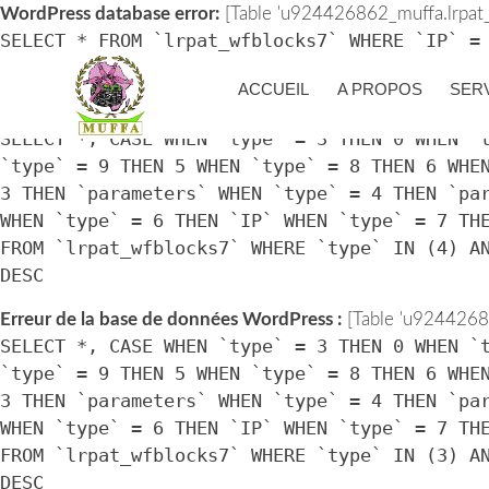
WordPress database error:
[Table 'u924426862_muffa.lrpat_w
SELECT * FROM `lrpat_wfblocks7` WHERE `IP` =
> UNIX_TIMESTAMP())
ACCUEIL
A PROPOS
SER
Erreur de la base de données WordPress :
[Table 'u92442686
SELECT *, CASE WHEN `type` = 3 THEN 0 WHEN `
`type` = 9 THEN 5 WHEN `type` = 8 THEN 6 WHE
3 THEN `parameters` WHEN `type` = 4 THEN `pa
WHEN `type` = 6 THEN `IP` WHEN `type` = 7 TH
FROM `lrpat_wfblocks7` WHERE `type` IN (4) A
DESC
Erreur de la base de données WordPress :
[Table 'u92442686
SELECT *, CASE WHEN `type` = 3 THEN 0 WHEN `
`type` = 9 THEN 5 WHEN `type` = 8 THEN 6 WHE
3 THEN `parameters` WHEN `type` = 4 THEN `pa
WHEN `type` = 6 THEN `IP` WHEN `type` = 7 TH
FROM `lrpat_wfblocks7` WHERE `type` IN (3) A
DESC