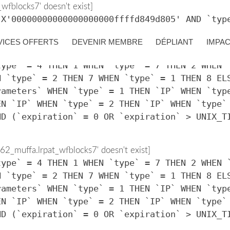
fblocks7' doesn't exist]
 X'00000000000000000000ffffd849d805' AND `typ
VICES OFFERTS
DEVENIR MEMBRE
DÉPLIANT
IMPA
2_muffa.lrpat_wfblocks7' doesn't exist]
type` = 4 THEN 1 WHEN `type` = 7 THEN 2 WHEN 
N `type` = 2 THEN 7 WHEN `type` = 1 THEN 8 EL
rameters` WHEN `type` = 1 THEN `IP` WHEN `typ
EN `IP` WHEN `type` = 2 THEN `IP` WHEN `type`
ND (`expiration` = 0 OR `expiration` > UNIX_T
2_muffa.lrpat_wfblocks7' doesn't exist]
type` = 4 THEN 1 WHEN `type` = 7 THEN 2 WHEN 
N `type` = 2 THEN 7 WHEN `type` = 1 THEN 8 EL
rameters` WHEN `type` = 1 THEN `IP` WHEN `typ
EN `IP` WHEN `type` = 2 THEN `IP` WHEN `type`
ND (`expiration` = 0 OR `expiration` > UNIX_T