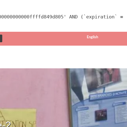
00000000000ffffd849d805' AND (`expiration` =
English
e-2