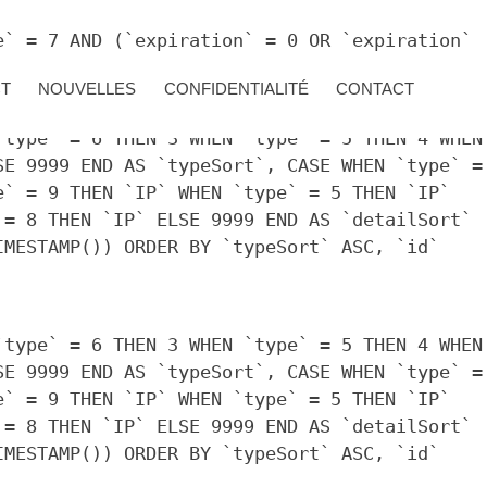
e` = 7 AND (`expiration` = 0 OR `expiration`
CT
NOUVELLES
CONFIDENTIALITÉ
CONTACT
`type` = 6 THEN 3 WHEN `type` = 5 THEN 4 WHEN
SE 9999 END AS `typeSort`, CASE WHEN `type` =
e` = 9 THEN `IP` WHEN `type` = 5 THEN `IP`
 = 8 THEN `IP` ELSE 9999 END AS `detailSort`
IMESTAMP()) ORDER BY `typeSort` ASC, `id`
`type` = 6 THEN 3 WHEN `type` = 5 THEN 4 WHEN
SE 9999 END AS `typeSort`, CASE WHEN `type` =
e` = 9 THEN `IP` WHEN `type` = 5 THEN `IP`
 = 8 THEN `IP` ELSE 9999 END AS `detailSort`
IMESTAMP()) ORDER BY `typeSort` ASC, `id`