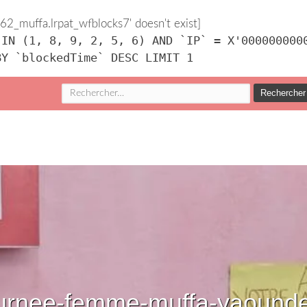
2_muffa.lrpat_wfblocks7' doesn't exist]
 IN (1, 8, 9, 2, 5, 6) AND `IP` = X'000000000
BY `blockedTime` DESC LIMIT 1
Rechercher :
urnee-femme-muffa-yaound