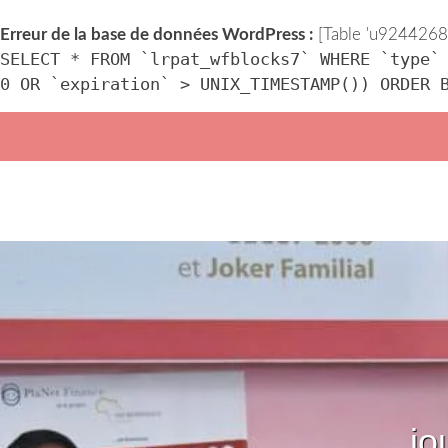
Erreur de la base de données WordPress :
[Table 'u92442686
SELECT * FROM `lrpat_wfblocks7` WHERE `type`
0 OR `expiration` > UNIX_TIMESTAMP()) ORDER 
Skip
to
content
jo