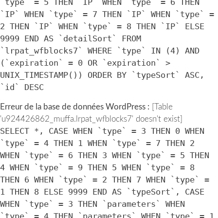
`type` = 5 THEN `IP` WHEN `type` = 6 THEN
`IP` WHEN `type` = 7 THEN `IP` WHEN `type` =
2 THEN `IP` WHEN `type` = 8 THEN `IP` ELSE
9999 END AS `detailSort` FROM
`lrpat_wfblocks7` WHERE `type` IN (4) AND
(`expiration` = 0 OR `expiration` >
UNIX_TIMESTAMP()) ORDER BY `typeSort` ASC,
`id` DESC
Erreur de la base de données WordPress :
[Table
'u924426862_muffa.lrpat_wfblocks7' doesn't exist]
SELECT *, CASE WHEN `type` = 3 THEN 0 WHEN
`type` = 4 THEN 1 WHEN `type` = 7 THEN 2
WHEN `type` = 6 THEN 3 WHEN `type` = 5 THEN
4 WHEN `type` = 9 THEN 5 WHEN `type` = 8
THEN 6 WHEN `type` = 2 THEN 7 WHEN `type` =
1 THEN 8 ELSE 9999 END AS `typeSort`, CASE
WHEN `type` = 3 THEN `parameters` WHEN
`type` = 4 THEN `parameters` WHEN `type` = 1