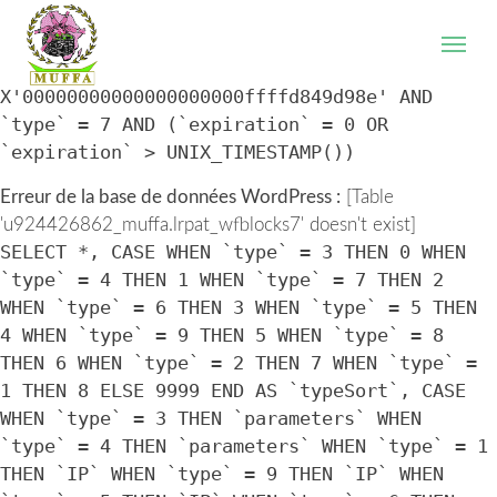
WordPress database error:
[Table
'u924426862_muffa.lrpat_wfblocks7' doesn't exist]
SELECT * FROM `lrpat_wfblocks7` WHERE `IP` =
X'00000000000000000000ffffd849d98e' AND
`type` = 7 AND (`expiration` = 0 OR
`expiration` > UNIX_TIMESTAMP())
Erreur de la base de données WordPress :
[Table
'u924426862_muffa.lrpat_wfblocks7' doesn't exist]
SELECT *, CASE WHEN `type` = 3 THEN 0 WHEN
`type` = 4 THEN 1 WHEN `type` = 7 THEN 2
WHEN `type` = 6 THEN 3 WHEN `type` = 5 THEN
4 WHEN `type` = 9 THEN 5 WHEN `type` = 8
THEN 6 WHEN `type` = 2 THEN 7 WHEN `type` =
1 THEN 8 ELSE 9999 END AS `typeSort`, CASE
WHEN `type` = 3 THEN `parameters` WHEN
`type` = 4 THEN `parameters` WHEN `type` = 1
THEN `IP` WHEN `type` = 9 THEN `IP` WHEN