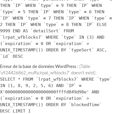
THEN `IP` WHEN `type` = 9 THEN `IP` WHEN
`type` = 5 THEN `IP` WHEN `type` = 6 THEN
`IP` WHEN `type` = 7 THEN `IP` WHEN `type` =
2 THEN `IP` WHEN `type` = 8 THEN `IP` ELSE
9999 END AS `detailSort` FROM
`lrpat_wfblocks7` WHERE `type` IN (3) AND
(`expiration` = 0 OR `expiration` >
UNIX_TIMESTAMP()) ORDER BY `typeSort` ASC,
`id` DESC
Erreur de la base de données WordPress :
[Table
'u924426862_muffa.lrpat_wfblocks7' doesn't exist]
SELECT * FROM `lrpat_wfblocks7` WHERE `type`
IN (1, 8, 9, 2, 5, 6) AND `IP` =
X'00000000000000000000ffffd849d98e' AND
(`expiration` = 0 OR `expiration` >
UNIX_TIMESTAMP()) ORDER BY `blockedTime`
DESC LIMIT 1